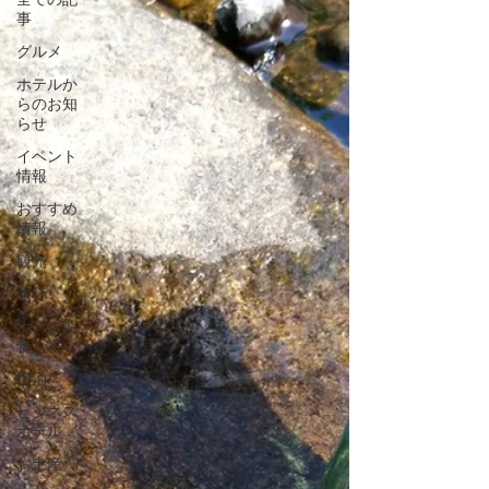
事
グルメ
ホテルか
らのお知
らせ
イベント
情報
おすすめ
情報
観光
旅行
ホテル朝
食
宿泊
ビジネス
ホテル
お土産