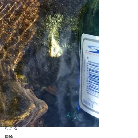
高知
ウイルス
アニメ
朝食バイ
キング
新型コロ
ナウィル
ス
テイクア
ウト
ホテル朝
食
大月町
キャンプ
ダイビン
グ
海水浴
掃除