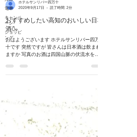
電車
ホテルサンリバー四万十
キャンペ
2020年9月17日
読了時間: 2分
ーン
おすすめしたい高知のおいしい日本
ショッピ
ング
酒🍶
おはようございます ホテルサンリバー四万
十です 突然ですが 皆さんは日本酒は飲まれ
ますか 写真のお酒は四国山脈の伏流水を使
用したお酒で 添加物が加えず作られており
とても澄み切った味わいが特徴のお酒です
高知県の日本酒は 県が蔵元を丁寧にサポー
トしているため...