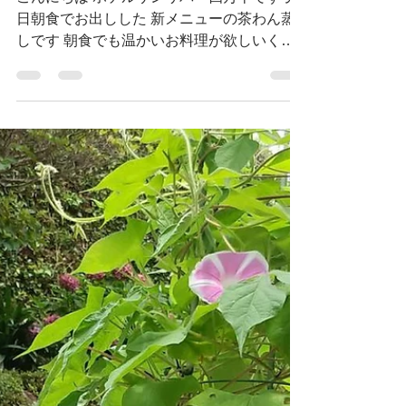
🐓高知名物！？🐓
こんにちは ホテルサンリバー四万十です 先
日朝食でお出しした 新メニューの茶わん蒸
しです 朝食でも温かいお料理が欲しいくな
る季節になりましたね さて 今回は 高知県の
ソウルフードのお話 実は 高知県でもソウル
フードと呼ばれるほど有名なのが チキン南
蛮 です...