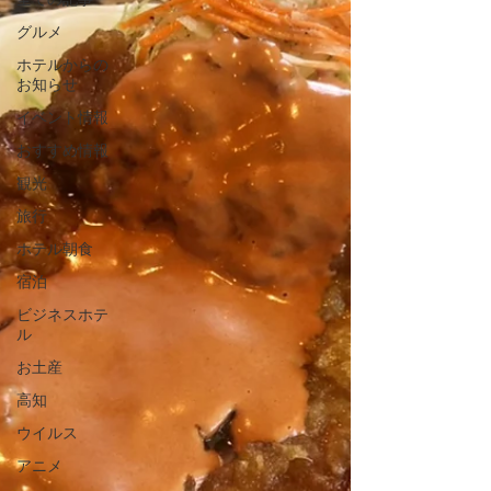
グルメ
ホテルからの
お知らせ
イベント情報
おすすめ情報
観光
旅行
ホテル朝食
宿泊
ビジネスホテ
ル
お土産
高知
ウイルス
アニメ