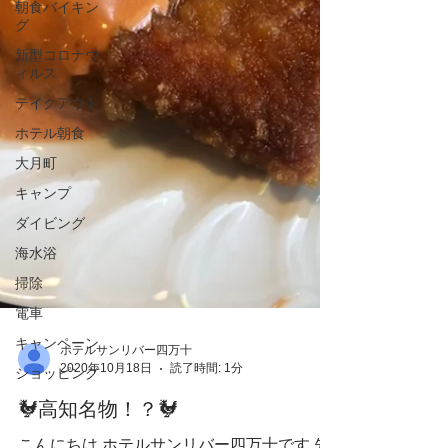
朝食バイキン
グ
新型コロナウ
ィルス
テイクアウト
ホテル朝食
大月町
キャンプ
ダイビング
海水浴
掃除
電車
キャンペーン
ショッピング
ホテルサンリバー四万十
2020年10月18日
読了時間: 1分