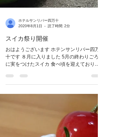
ホテルサンリバー四万十
2020年8月1日
読了時間: 2分
スイカ祭り開催
おはようございます ホテンサンリバー四万
十です ８月に入りました 5月の終わりごろ
に実をつけたスイカ 食べ頃を迎えておりま
す と いうことで 8月 当館の朝食会場で 夏の
果実の王様 スイカ祭り🍉 を開催いたします
天気の関係でお出しできないお日にちもある
かもしれませんので...