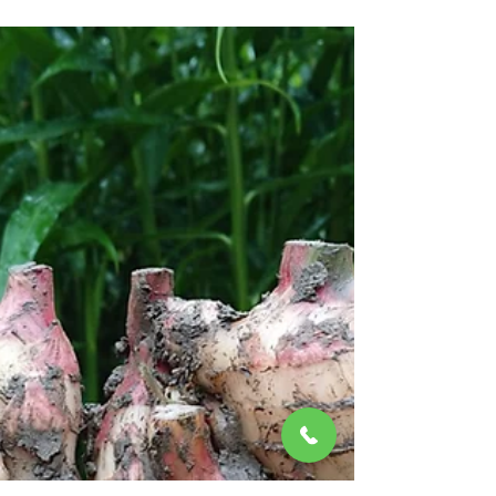
こんにちは ホテルサンリバー四万十です こ
の度の九州地方を中心とした大雨の影響によ
り被害にあわれた方々に 当館スタッフ一同
心よりお見舞い申し上げます 先日 甘いもの
が食べたくなり 以前ブログやインスタグラ
ムで紹介した COIN LAUNDRY みき...