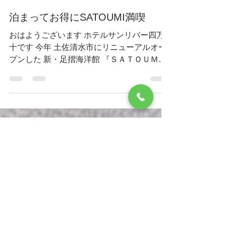
ホテルサンリバー四万十
2020年11月14日
読了時間: 1分
泊まってお得にSATOUMI満喫
おはようございます ホテルサンリバー四万
十です 今年 土佐清水市にリニューアルオー
プンした 新・足摺海洋館 『ＳＡＴＯＵＭ
Ｉ』 さん 行かれた方も多く こちらの入り口
の写真もすっかり有名になりました リニュ
ーアルされた水族館に たくさんに海の生き