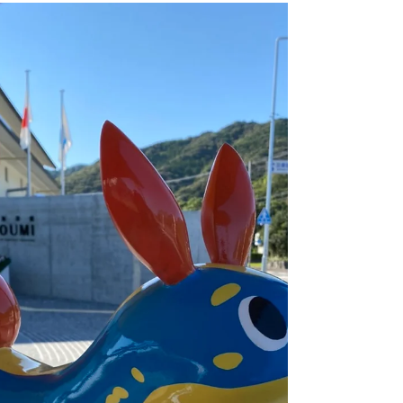
🍫ROYCE’がサンリバーにやってく
る🍫
こんにちは ホテルサンリバー四万十です １
０月末に富山県にある立山に行って来ました
高知県では珍しい雪を１０月という早い時期
に見ることができ また四国とは雰囲気の違
う山々がとても美しく感動しました すでに
スノーボードをされている方がおり...