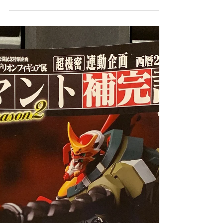
こんにちは ホテルサンリバー四万十です 本
日ご紹介致しますのは 各種設備のご案内で
す 知ってる方もおられると思いますが 初め
ての方 まだご存知でない方 必見でございま
す！！ まずは1番良く聞かれるのが ランド
リー 当ホテルでは6階・7階に設置しており
ます...