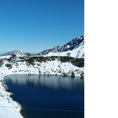
年早かったね という会話をしている気がし
ます 早速ですが 同じ敷地内にございますお
食事処 「いちもん家」 年末年始の年末年始
の営業時間のご案内です １２/３１（木）の
大晦日 と...