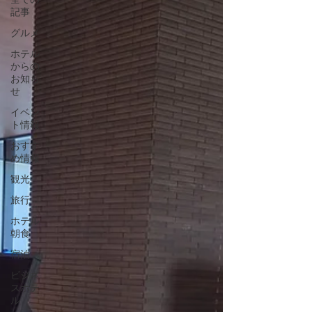
記事
グルメ
ホテル
からの
お知ら
せ
イベン
ト情報
おすす
め情報
観光
旅行
ホテル
朝食
宿泊
ビジネ
スホテ
ル