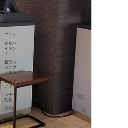
お土産
高知
ウイル
ス
アニメ
朝食バ
イキン
グ
新型コ
ロナウ
ィルス
テイク
アウト
ホテル
朝食
大月町
キャン
プ