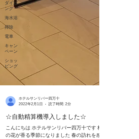
ダイビ
ング
海水浴
掃除
電車
キャン
ペーン
ショッ
ピング
ホテルサンリバー四万十
2022年2月1日
読了時間: 2分
☆自動精算機導入しました☆
こんにちは ホテルサンリバー四万十です 梅