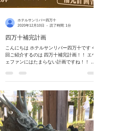
ホテルサンリバー四万十
2020年12月10日
読了時間: 1分
四万十補完計画
こんにちは ホテルサンリバー四万十です 今
回ご紹介するのは 四万十補完計画！！ エヴ
ェファンにはたまらない計画ですね！！ 当
ホテルもこのようにアピールしております
エヴァの咆哮が聞こえてきそうですよね こ
のブログを書きながらエヴァ発進のBGMが...