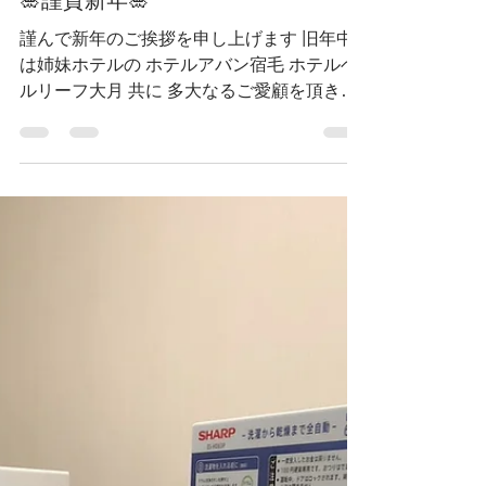
ホテルサンリバー四万十
2022年1月1日
読了時間: 1分
🎍謹賀新年🎍
謹んで新年のご挨拶を申し上げます 旧年中
は姉妹ホテルの ホテルアバン宿毛 ホテルベ
ルリーフ大月 共に 多大なるご愛顧を頂きま
した事 厚くお礼申し上げます 本年もお客様
に喜ばれるサービスを心がけ 従業員一丸と
なって努力していく所存です...