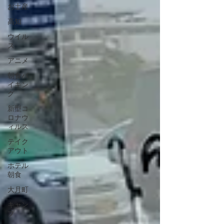
お土産
高知
ウイル
ス
アニメ
朝食バ
イキン
グ
新型コ
ロナウ
ィルス
テイク
アウト
ホテル
朝食
大月町
キャン
プ