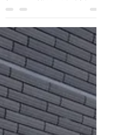
こんにちは ホテルサンリバー四万十です 本
日ご紹介致しますのは 各種設備のご案内で
す 知ってる方もおられると思いますが 初め
ての方 まだご存知でない方 必見でございま
す！！ まずは1番良く聞かれるのが ランド
リー 当ホテルでは6階・7階に設置しており
ます...