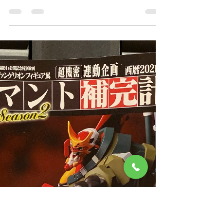
🎍年始のご挨拶🎍
新年あけましておめでとうございます 皆さ
まが健やかに新春をお迎えのことと お喜び
申し上げます まだまだ新型コロナウイルス
が猛威を振るっております 新たな年を迎え
るに当たり 世界中全ての人々が １日も早く
落ち着いた暮らしが出来る事を願いたいと思
います 新しい年も...