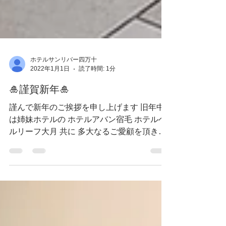
ホテルサンリバー四万十
2022年1月1日
読了時間: 1分
🎍謹賀新年🎍
謹んで新年のご挨拶を申し上げます 旧年中
は姉妹ホテルの ホテルアバン宿毛 ホテルベ
ルリーフ大月 共に 多大なるご愛顧を頂きま
した事 厚くお礼申し上げます 本年もお客様
に喜ばれるサービスを心がけ 従業員一丸と
なって努力していく所存です...