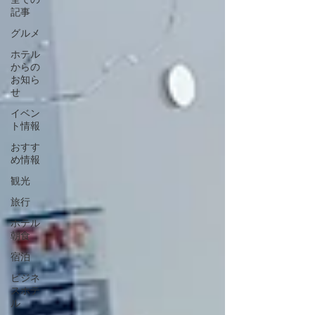
記事
グルメ
ホテル
からの
お知ら
せ
イベン
ト情報
おすす
め情報
観光
旅行
ホテル
朝食
宿泊
ビジネ
スホテ
ル