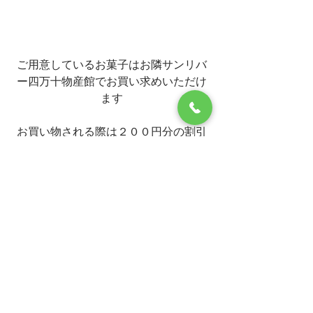
ご用意しているお菓子はお隣サンリバ
ー四万十物産館でお買い求めいただけ
ます
お買い物される際は２００円分の割引
クーポンをお渡ししております
ご希望の方はフロントスタッフまでお
声掛けくださいませ☆
ホテルからのお知らせ
お土産
おすすめ情報