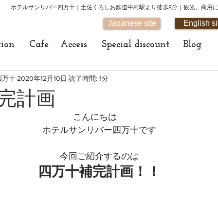
ホテルサンリバー四万十｜土佐くろしお鉄道中村駅より徒歩8分｜観光、商用
Japanese site
English si
tion
Cafe
Access
Special discount
Blog
四万十
2020年12月10日
読了時間: 1分
完計画
こんにちは　
ホテルサンリバー四万十です
今回ご紹介するのは
四万十補完計画！！