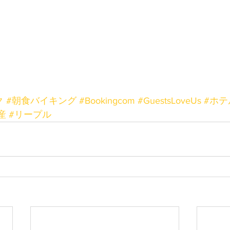
ク
#朝食バイキング
#Bookingcom
#GuestsLoveUs
#ホ
産
#リープル