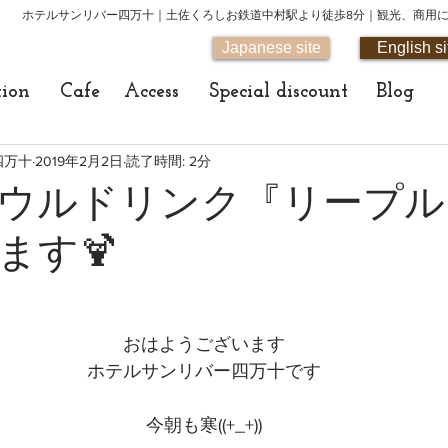
ホテルサンリバー四万十｜土佐くろしお鉄道中村駅より徒歩8分｜観光、商用
Japanese site
English si
tion
Cafe
Access
Special discount
Blog
四万十
2019年2月2日
読了時間: 2分
ウルドリンク『リープル
ます🍹
おはようございます
ホテルサンリバー四万十です
今朝も寒((+_+))