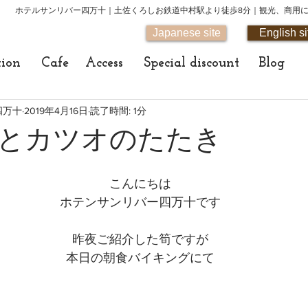
ホテルサンリバー四万十｜土佐くろしお鉄道中村駅より徒歩8分｜観光、商用
Japanese site
English si
tion
Cafe
Access
Special discount
Blog
四万十
2019年4月16日
読了時間: 1分
とカツオのたたき
こんにちは
ホテンサンリバー四万十です
昨夜ご紹介した筍ですが
本日の朝食バイキングにて