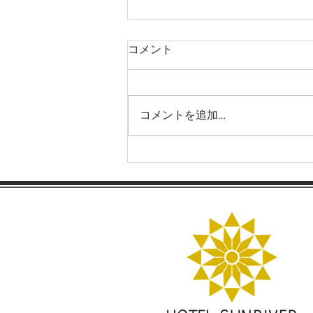
連泊時の清掃についてのご案
コメント
内
連泊時の清掃についてのご案内
落ち着いたご滞在環境の維持と、
コメントを追加…
持続可能なホテル運営のため、
当ホテルでは 2026年3
月より 連泊時の清掃方法を一部
変更いたします。 清掃を行わな
い日 【 火 ・ 木 ・ 土 】 上記
曜日は、 原則として 客室清掃を
行いません 。 清掃をご希望の場
合 清掃をご希望のお客様は、 清
掃希望日の前日24時まで に フロ
ントへご連絡ください。 ※ 清掃
に伴う