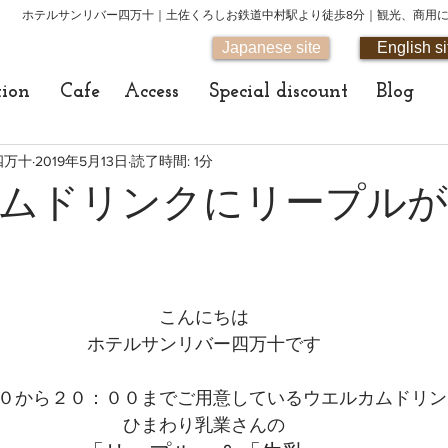
ホテルサンリバー四万十｜土佐くろしお鉄道中村駅より徒歩8分｜観光、商用
Japanese site
English si
tion
Cafe
Access
Special discount
Blog
四万十
2019年5月13日
読了時間: 1分
ムドリンクにリープルが
こんにちは
ホテルサンリバー四万十です
０から２０：００までご用意しているウエルカムドリン
ひまわり乳業さんの