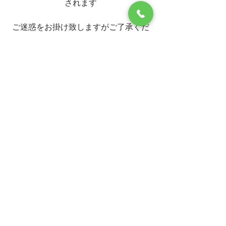
されます
ご迷惑をお掛け致しますがご了承くだ
さいませ
#ホテルサンリバー四万十
#ホテルサン
リバー四万十物産館
イベント情報
すべて表示
最新記事