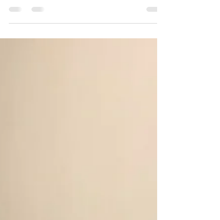
十です 2月に入りました 高知県では名物土
佐文旦もおいしい時期を迎えております 本
日より7月のご予約の受付を開始いたしてお
ります ご予約お待ちいたしております 今月
は ４/３（土）・４/４（日）に四万十市で開
催される...