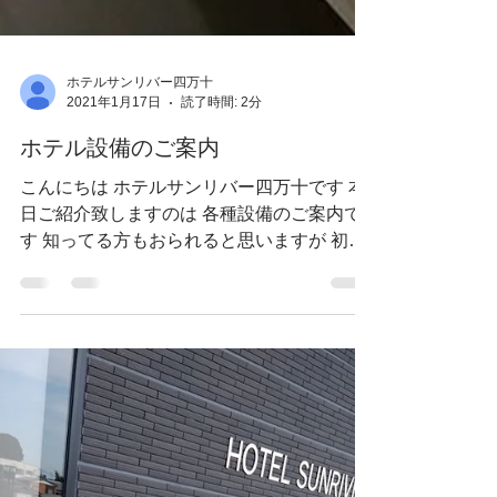
ホテルサンリバー四万十
2021年1月17日
読了時間: 2分
ホテル設備のご案内
こんにちは ホテルサンリバー四万十です 本
日ご紹介致しますのは 各種設備のご案内で
す 知ってる方もおられると思いますが 初め
ての方 まだご存知でない方 必見でございま
す！！ まずは1番良く聞かれるのが ランド
リー 当ホテルでは6階・7階に設置しており
ます...