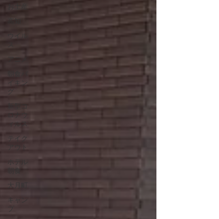
お土産
高知
ウイル
ス
アニメ
朝食バ
イキン
グ
新型コ
ロナウ
ィルス
テイク
アウト
ホテル
朝食
大月町
キャン
プ