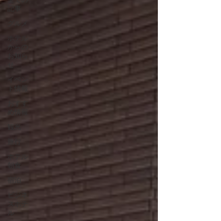
記事
グルメ
ホテル
からの
お知ら
せ
イベン
ト情報
おすす
め情報
観光
旅行
ホテル
朝食
宿泊
ビジネ
スホテ
ル