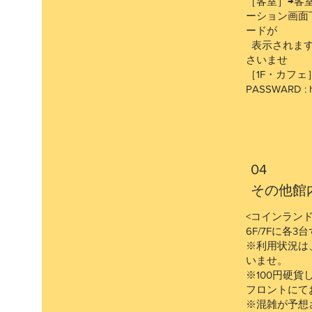
［客室］→客
ーション画面
ードが
表示されます
さいませ
［1F・カフェ］→S
PASSWARD : 
04
​その他
<コインランド
6F/7Fに各
※利用状況は
いませ。
※100円硬
フロントにて
※混雑が予想