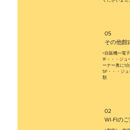
05
その他館
<自販機><電
1F・・・ジ
ーナー奥に1
5F・・・ジ
類
02
WI-FIの