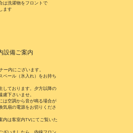
合は洗濯物をフロントで
します
内設備ご案内
ーナー内にございます。
スペール（氷入れ）をお持ち
。
生しております。夕方以降の
遠慮下さいませ。
には空調から音が鳴る場合が
換気扇の電源をお切りくださ
案内は客室内TVにてご覧いた
ございましたら、内線フロン