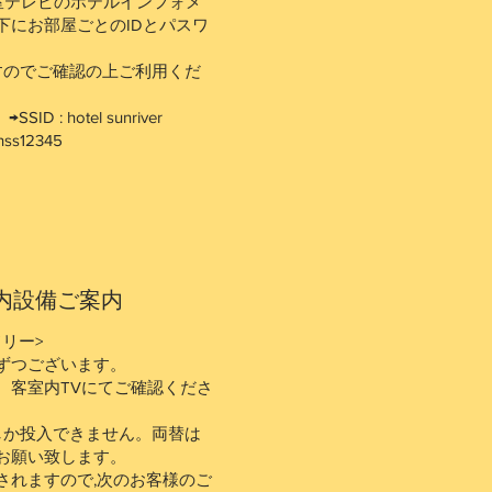
室テレビのホテルインフォメ
下にお部屋ごとのIDとパスワ
のでご確認の上ご利用くだ
SID : hotel sunriver
hss12345
館内設備ご案内
リー>
3台ずつございます。
、客室内TVにてご確認くださ
貨しか投入できません。両替は
お願い致します。
されますので,次のお客様のご