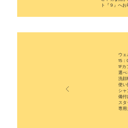
ト『９』へお
ウェ
15：
1F
選べ
洗顔
使い
シャ
備付
スタ
専用