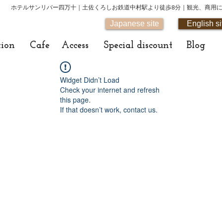
ホテルサンリバー四万十｜土佐くろしお鉄道中村駅より徒歩8分｜観光、商用
Japanese site
English si
tion
Cafe
Access
Special discount
Blog
Widget Didn’t Load
Check your internet and refresh
this page.
If that doesn’t work, contact us.