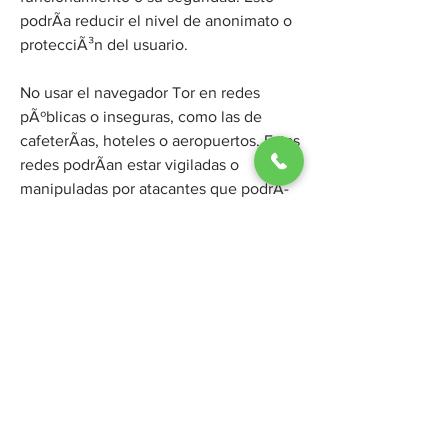
podrÃ­a reducir el nivel de anonimato o 
protecciÃ³n del usuario.
No usar el navegador Tor en redes 
pÃºblicas o inseguras, como las de 
cafeterÃ­as, hoteles o aeropuertos. Estas 
redes podrÃ­an estar vigiladas o 
manipuladas por atacantes que podrÃ­
an interceptar o alterar el trÃ¡fico del 
usuario.
Con estas recomendaciones, se puede 
aprovechar al mÃ¡ximo las ventajas de 
usar Tor para navegar por la web de 
forma anÃ³nima y segura. Tor es una 
herramienta Ãºtil para proteger la 
privacidad y la libertad de expresiÃ³n 
en internet, pero tambiÃ©n requiere de 