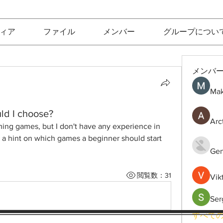
ィア
ファイル
メンバー
グループについ
メンバ
Mak
ld I choose?
Arc
aming games, but I don't have any experience in 
 a hint on which games a beginner should start 
Gen
閲覧数：31
Vik
Ser
すべての