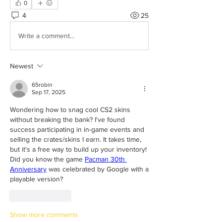
0
4
25
Write a comment...
Newest
65robin
Sep 17, 2025
Wondering how to snag cool CS2 skins 
without breaking the bank? I've found 
success participating in in-game events and 
selling the crates/skins I earn. It takes time, 
but it's a free way to build up your inventory! 
Did you know the game 
Pacman 30th 
Anniversary
 was celebrated by Google with a 
playable version?
Like
Reply
Show more comments