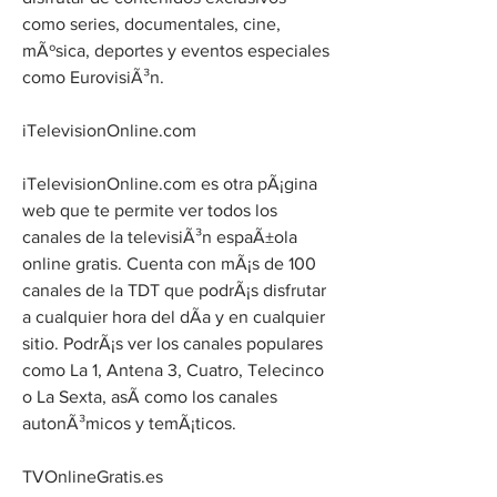
como series, documentales, cine, 
mÃºsica, deportes y eventos especiales 
como EurovisiÃ³n.
iTelevisionOnline.com
iTelevisionOnline.com es otra pÃ¡gina 
web que te permite ver todos los 
canales de la televisiÃ³n espaÃ±ola 
online gratis. Cuenta con mÃ¡s de 100 
canales de la TDT que podrÃ¡s disfrutar 
a cualquier hora del dÃ­a y en cualquier 
sitio. PodrÃ¡s ver los canales populares 
como La 1, Antena 3, Cuatro, Telecinco 
o La Sexta, asÃ­ como los canales 
autonÃ³micos y temÃ¡ticos.
TVOnlineGratis.es