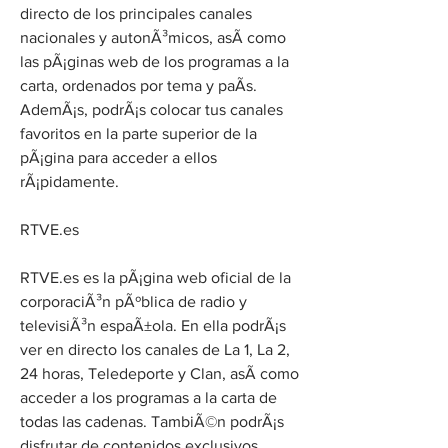
directo de los principales canales 
nacionales y autonÃ³micos, asÃ­ como 
las pÃ¡ginas web de los programas a la 
carta, ordenados por tema y paÃ­s. 
AdemÃ¡s, podrÃ¡s colocar tus canales 
favoritos en la parte superior de la 
pÃ¡gina para acceder a ellos 
rÃ¡pidamente.
RTVE.es
RTVE.es es la pÃ¡gina web oficial de la 
corporaciÃ³n pÃºblica de radio y 
televisiÃ³n espaÃ±ola. En ella podrÃ¡s 
ver en directo los canales de La 1, La 2, 
24 horas, Teledeporte y Clan, asÃ­ como 
acceder a los programas a la carta de 
todas las cadenas. TambiÃ©n podrÃ¡s 
disfrutar de contenidos exclusivos 