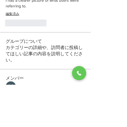
I had a clearer picture of what users were 
referring to.
編集済み
いいね！
返信
グループについて
カテゴリーの詳細や、訪問者に投稿し
てほしい記事の内容を説明してくださ
い。
メンバー
Makvin Zaletor
フォロー
Arctic Motion
フォロー
General Kregg
フォロー