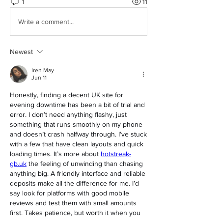
1
11
Write a comment...
Newest
Iren May
Jun 11
Honestly, finding a decent UK site for 
evening downtime has been a bit of trial and 
error. I don’t need anything flashy, just 
something that runs smoothly on my phone 
and doesn’t crash halfway through. I’ve stuck 
with a few that have clean layouts and quick 
loading times. It’s more about 
hotstreak-
gb.uk
 the feeling of unwinding than chasing 
anything big. A friendly interface and reliable 
deposits make all the difference for me. I’d 
say look for platforms with good mobile 
reviews and test them with small amounts 
first. Takes patience, but worth it when you 