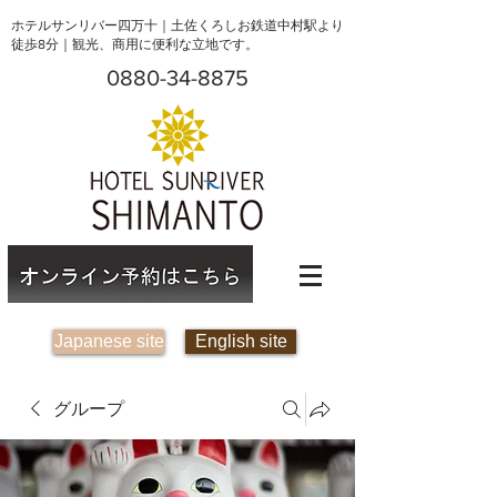
ホテルサンリバー四万十｜土佐くろしお鉄道中村駅より
徒歩8分｜観光、商用に便利な立地です。
0880-34-8875
Japanese site
English site
グループ