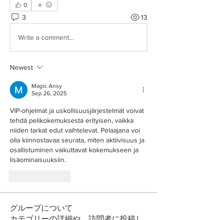
0
3
13
Write a comment...
Newest
Magic Ansy
Sep 26, 2025
VIP-ohjelmat ja uskollisuusjärjestelmät voivat 
tehdä pelikokemuksesta erityisen, vaikka 
niiden tarkat edut vaihtelevat. Pelaajana voi 
olla kiinnostavaa seurata, miten aktiivisuus ja 
osallistuminen vaikuttavat kokemukseen ja 
lisäominaisuuksiin.
Like
Reply
グループについて
カテゴリーの詳細や、訪問者に投稿し