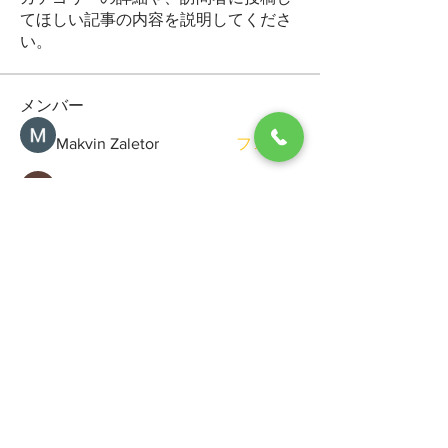
てほしい記事の内容を説明してくださ
い。
メンバー
Makvin Zaletor
フォロー
Arctic Motion
フォロー
General Kregg
フォロー
Viktor Gerasimchuk
フォロー
Sergio Marquina
フォロー
すべてのメンバーを表示（69名）