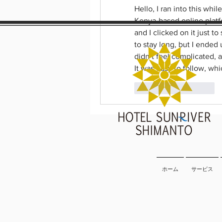
Hello, I ran into this wh
Kenya-based online plat
and I clicked on it just t
to stay long, but I ended
didn’t feel complicated, an
It was easy to follow, wh
Thích
Phản hồi
ホーム
サービス