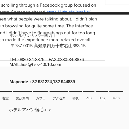
ile scrolling through a Facebook group focused on 
forms. Someone shared 
https://winwin-bet.ke/
, 
o see what people were talking about. I didn’t plan 
 up browsing for quite some time. The interface 
d I didn’t have to figure things out for too long. 
ホテルサンリバー四万十
ich made the experience more relaxed overall.
〒787-0015 高知県四万十市右山383-15
TEL:0880-34-8875 FAX:0880-34-8876
MAIL:
hss@hss-40010.com
​Mapcode：32.981224,132.944839
客室
施設案内
カフェ
アクセス
特典
ZEB
Blog
More
ホテルアバン宿毛＞＞