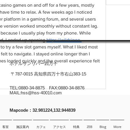
casino games on and off for a few years, mostly 
ave time to relax. A few weeks ago I noticed 
 platform in a gaming forum, and several users 
e version worked smoothly without constant lag. 
 because I usually play from my phone. While 
ad, I ended up opening 
https://wildsinoo-
to try a few slot games myself. What I liked most 
lt to navigate. I stayed online longer than I 
s loaded quickly and the overall experience felt 
ホテルサンリバー四万十
〒787-0015 高知県四万十市右山383-15
TEL:0880-34-8875 FAX:0880-34-8876
MAIL:
hss@hss-40010.com
​Mapcode：32.981224,132.944839
客室
施設案内
カフェ
アクセス
特典
ZEB
Blog
More