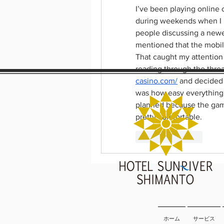
I’ve been playing online 
during weekends when I h
people discussing a newer
mentioned that the mobil
That caught my attention
reading through the thre
casino.com/
 and decided 
was how easy everything fe
planned because the game
pretty comfortable.
Like
Reply
ホーム
サービス