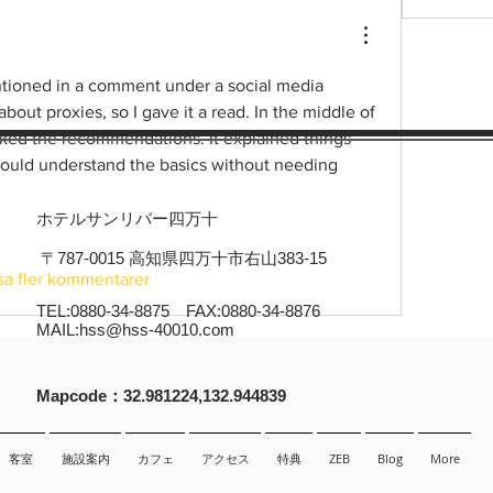
ntioned in a comment under a social media 
about proxies, so I gave it a read. In the middle of 
ked the recommendations. It explained things 
I could understand the basics without needing 
ホテルサンリバー四万十
〒787-0015 高知県四万十市右山383-15
sa fler kommentarer
TEL:0880-34-8875 FAX:0880-34-8876
MAIL:
hss@hss-40010.com
​Mapcode：32.981224,132.944839
客室
施設案内
カフェ
アクセス
特典
ZEB
Blog
More