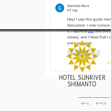
Gabriella Benz
07 maj
Hey! I saw this guide me
discussion. I was curious 
it, I opened 
site
 and chec
clearly, and I liked that 
extra research.
Gilla
Svara
Vi
ホーム
サービス