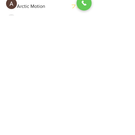
Arctic Motion
フォロー
General Kregg
フォロー
Viktor Gerasimchuk
フォロー
Sergio Marquina
フォロー
すべてのメンバーを表示（70名）
ホテルサンリバー四万十
〒787-0015 高知県四万十市右山383-15