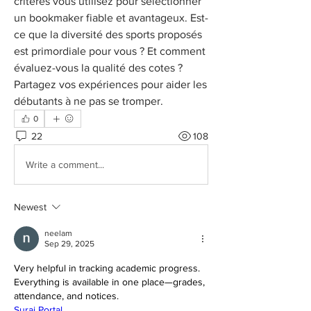
critères vous utilisez pour sélectionner 
un bookmaker fiable et avantageux. Est-
ce que la diversité des sports proposés 
est primordiale pour vous ? Et comment 
évaluez-vous la qualité des cotes ? 
Partagez vos expériences pour aider les 
débutants à ne pas se tromper.
0
22
108
Write a comment...
Newest
neelam
Sep 29, 2025
Very helpful in tracking academic progress. 
Everything is available in one place—grades, 
attendance, and notices.
Suraj Portal