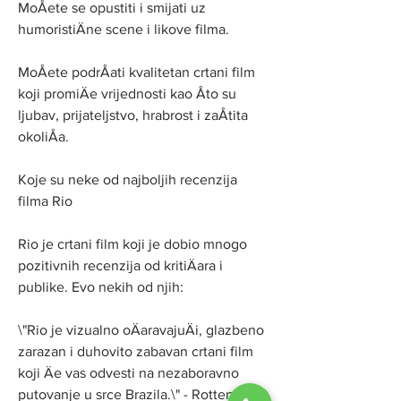
MoÅete se opustiti i smijati uz 
humoristiÄne scene i likove filma.
MoÅete podrÅati kvalitetan crtani film 
koji promiÄe vrijednosti kao Åto su 
ljubav, prijateljstvo, hrabrost i zaÅtita 
okoliÅa.
Koje su neke od najboljih recenzija 
filma Rio
Rio je crtani film koji je dobio mnogo 
pozitivnih recenzija od kritiÄara i 
publike. Evo nekih od njih:
\"Rio je vizualno oÄaravajuÄi, glazbeno 
zarazan i duhovito zabavan crtani film 
koji Äe vas odvesti na nezaboravno 
putovanje u srce Brazila.\" - Rotten 