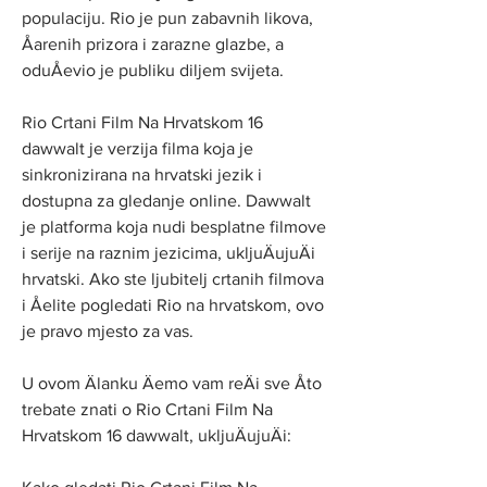
populaciju. Rio je pun zabavnih likova, 
Åarenih prizora i zarazne glazbe, a 
oduÅevio je publiku diljem svijeta.
Rio Crtani Film Na Hrvatskom 16 
dawwalt je verzija filma koja je 
sinkronizirana na hrvatski jezik i 
dostupna za gledanje online. Dawwalt 
je platforma koja nudi besplatne filmove 
i serije na raznim jezicima, ukljuÄujuÄi 
hrvatski. Ako ste ljubitelj crtanih filmova 
i Åelite pogledati Rio na hrvatskom, ovo 
je pravo mjesto za vas.
U ovom Älanku Äemo vam reÄi sve Åto 
trebate znati o Rio Crtani Film Na 
Hrvatskom 16 dawwalt, ukljuÄujuÄi: