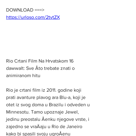
DOWNLOAD ===> 
https://urloso.com/2tvtZX
Rio Crtani Film Na Hrvatskom 16 
dawwalt: Sve Åto trebate znati o 
animiranom hitu
Rio je crtani film iz 2011. godine koji 
prati avanture plavog ara Blu-a, koji je 
otet iz svog doma u Brazilu i odveden u 
Minnesotu. Tamo upoznaje Jewel, 
jedinu preostalu Åenku njegove vrste, i 
zajedno se vraÄaju u Rio de Janeiro 
kako bi spasili svoju ugroÅenu 