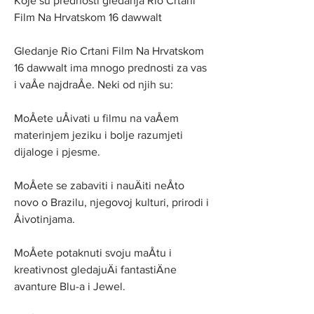
Koje su prednosti gledanja Rio Crtani 
Film Na Hrvatskom 16 dawwalt
Gledanje Rio Crtani Film Na Hrvatskom 
16 dawwalt ima mnogo prednosti za vas 
i vaÅe najdraÅe. Neki od njih su:
MoÅete uÅivati u filmu na vaÅem 
materinjem jeziku i bolje razumjeti 
dijaloge i pjesme.
MoÅete se zabaviti i nauÄiti neÅto 
novo o Brazilu, njegovoj kulturi, prirodi i 
Åivotinjama.
MoÅete potaknuti svoju maÅtu i 
kreativnost gledajuÄi fantastiÄne 
avanture Blu-a i Jewel.