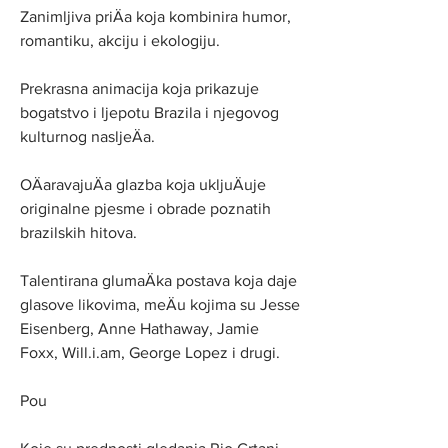
Zanimljiva priÄa koja kombinira humor, 
romantiku, akciju i ekologiju.
Prekrasna animacija koja prikazuje 
bogatstvo i ljepotu Brazila i njegovog 
kulturnog nasljeÄa.
OÄaravajuÄa glazba koja ukljuÄuje 
originalne pjesme i obrade poznatih 
brazilskih hitova.
Talentirana glumaÄka postava koja daje 
glasove likovima, meÄu kojima su Jesse 
Eisenberg, Anne Hathaway, Jamie 
Foxx, Will.i.am, George Lopez i drugi.
Pou