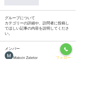
いいね！
返信
グループについて
カテゴリーの詳細や、訪問者に投稿し
てほしい記事の内容を説明してくださ
い。
メンバー
Makvin Zaletor
フォロー
Arctic Motion
フォロー
General Kregg
フォロー
Viktor Gerasimchuk
フォロー
Sergio Marquina
フォロー