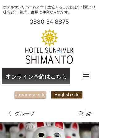
ホテルサンリバー四万十｜土佐くろしお鉄道中村駅より
徒歩8分｜観光、商用に便利な立地です。
0880-34-8875
Japanese site
English site
グループ