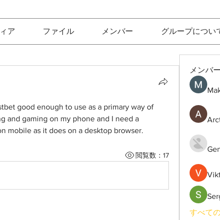
ィア
ファイル
メンバー
グループについ
メンバ
Mak
tbet good enough to use as a primary way of 
ng and gaming on my phone and I need a 
Arc
 on mobile as it does on a desktop browser.
Gen
閲覧数：17
Vik
Ser
すべての