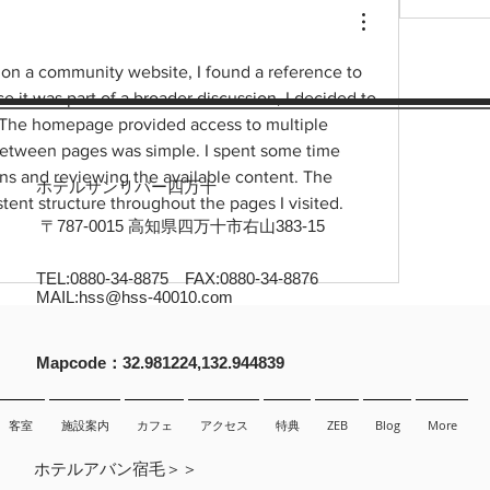
n a community website, I found a reference to 
ce it was part of a broader discussion, I decided to 
. The homepage provided access to multiple 
etween pages was simple. I spent some time 
ons and reviewing the available content. The 
ホテルサンリバー四万十
tent structure throughout the pages I visited.
〒787-0015 高知県四万十市右山383-15
TEL:0880-34-8875 FAX:0880-34-8876
MAIL:
hss@hss-40010.com
​Mapcode：32.981224,132.944839
客室
施設案内
カフェ
アクセス
特典
ZEB
Blog
More
ホテルアバン宿毛＞＞