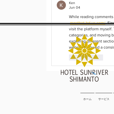
Ken
Jun 04
While reading comments o
mostbet-bd.us.com/
. Sin
visit the platform myself
categories, and moving b
exploring different secti
website followed a consis
Like
Reply
ホーム
サービス