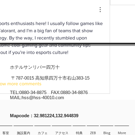
sports enthusiasts here! I usually follow games like 
orant, and I'm a big fan of teams that show 
great teamwork and strategy. By the way, I recently stumbled upon 
 some cool gaming gear and community tips—
ut if you're into esports culture!
ホテルサンリバー四万十
〒787-0015 高知県四万十市右山383-15
ow more comments
TEL:0880-34-8875 FAX:0880-34-8876
MAIL:
hss@hss-40010.com
​Mapcode：32.981224,132.944839
客室
施設案内
カフェ
アクセス
特典
ZEB
Blog
More