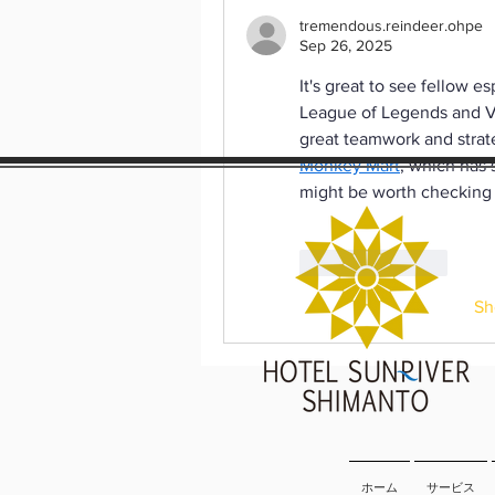
tremendous.reindeer.ohpe
Sep 26, 2025
It's great to see fellow e
League of Legends and Val
Monkey Mart
, which has
might be worth checking o
Like
Reply
Sh
ホーム
サービス