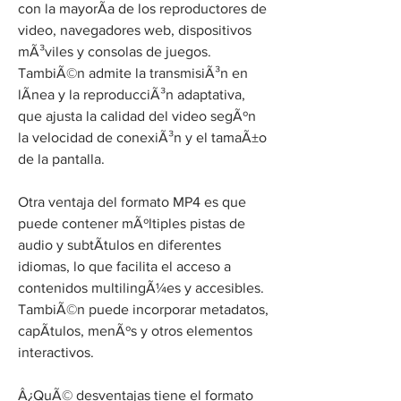
con la mayorÃ­a de los reproductores de 
video, navegadores web, dispositivos 
mÃ³viles y consolas de juegos. 
TambiÃ©n admite la transmisiÃ³n en 
lÃ­nea y la reproducciÃ³n adaptativa, 
que ajusta la calidad del video segÃºn 
la velocidad de conexiÃ³n y el tamaÃ±o 
de la pantalla.
Otra ventaja del formato MP4 es que 
puede contener mÃºltiples pistas de 
audio y subtÃ­tulos en diferentes 
idiomas, lo que facilita el acceso a 
contenidos multilingÃ¼es y accesibles. 
TambiÃ©n puede incorporar metadatos, 
capÃ­tulos, menÃºs y otros elementos 
interactivos.
Â¿QuÃ© desventajas tiene el formato 