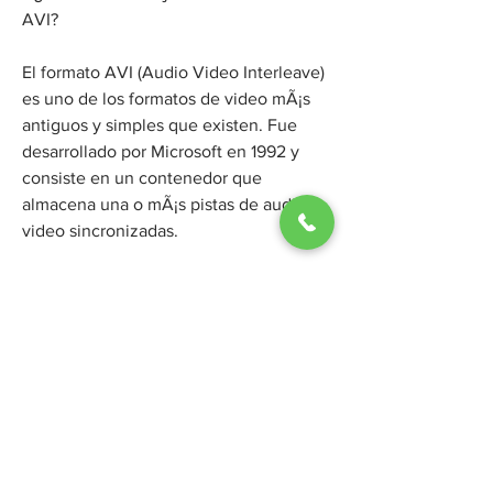
AVI?
El formato AVI (Audio Video Interleave) 
es uno de los formatos de video mÃ¡s 
antiguos y simples que existen. Fue 
desarrollado por Microsoft en 1992 y 
consiste en un contenedor que 
almacena una o mÃ¡s pistas de audio y 
video sincronizadas.
El problema del formato AVI es que no 
tiene un estÃ¡ndar definido para los 
cÃ³decs que se pueden usar para 
codificar las pistas de audio y video. 
Esto significa que hay muchos tipos 
diferentes de archivos AVI que pueden 
requerir diferentes reproductores o 
cÃ³decs para reproducirse 