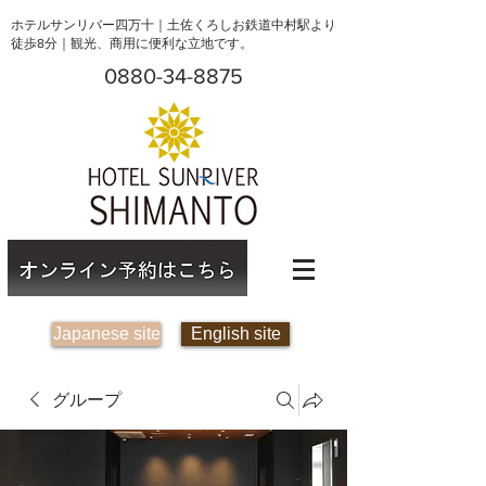
ホテルサンリバー四万十｜土佐くろしお鉄道中村駅より
徒歩8分｜観光、商用に便利な立地です。
0880-34-8875
Japanese site
English site
グループ