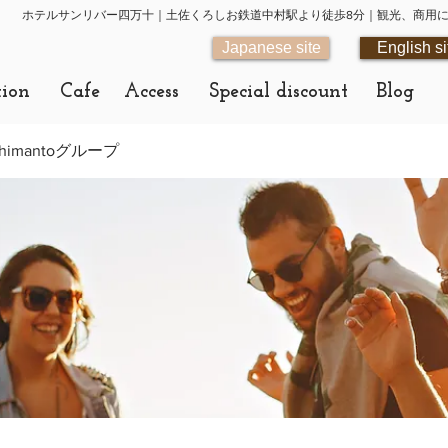
ホテルサンリバー四万十｜土佐くろしお鉄道中村駅より徒歩8分｜観光、商用
Japanese site
English si
tion
Cafe
Access
Special discount
Blog
r-shimantoグループ