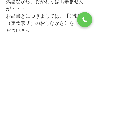
残念ながら、おかわりは出来ません
が・・・。
お品書きにつきましては、【ご朝食
（定食形式）のおしながき】をご覧く
ださいませ。
0
0
421
Write a comment...
グループについて
ホテルサンリバー四万十からお客様に
お知らせです。
メンバー
ホテルサンリバー四万十
フォロー
すべてのメンバーを表示（1名）