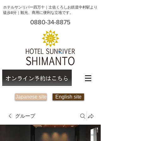
ホテルサンリバー四万十｜土佐くろしお鉄道中村駅より
徒歩8分｜観光、商用に便利な立地です。
0880-34-8875
Japanese site
English site
グループ