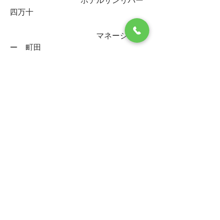
　　　　　　　　　ホテルサンリバー
四万十　  
　　　　　　　　　　　マネージャ
ー　町田
0
0
3507
Write a comment...
グループについて
ホテルサンリバー四万十からお客様に
お知らせです。
メンバー
ホテルサンリバー四万十
フォロー
すべてのメンバーを表示（1名）