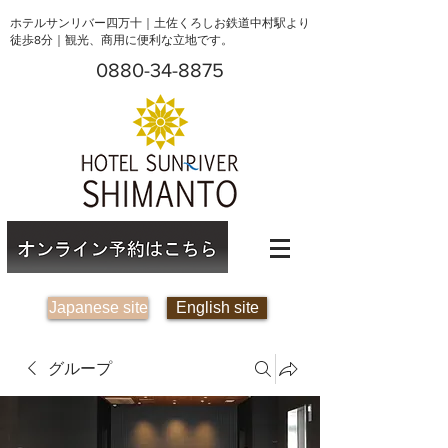
ホテルサンリバー四万十｜土佐くろしお鉄道中村駅より
徒歩8分｜観光、商用に便利な立地です。
0880-34-8875
Japanese site
English site
グループ