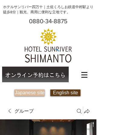
ホテルサンリバー四万十｜土佐くろしお鉄道中村駅より
徒歩8分｜観光、商用に便利な立地です。
0880-34-8875
Japanese site
English site
グループ