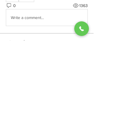
0
1363
Write a comment...
グループについて
ホテルサンリバー四万十からお客様に
お知らせです。
メンバー
ホテルサンリバー四万十
フォロー
すべてのメンバーを表示（1名）