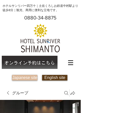
ホテルサンリバー四万十｜土佐くろしお鉄道中村駅より
徒歩8分｜観光、商用に便利な立地です。
0880-34-8875
Japanese site
English site
グループ